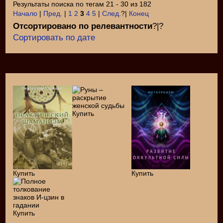
Результаты поиска по тегам 21 - 30 из 182
Начало
|
Пред.
|
1
2
3
4
5
|
След.
?|
Конец
Отсортировано по релевантности
?|?
Сортировать по дате
Купить
Купить
Купить
Купить