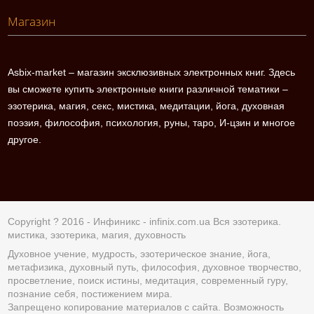
Магазин
Asbix-market – магазин эксклюзивных электронных книг. Здесь
вы сможете купить электронные книги различной тематики –
эзотерика, магия, секс, мистика, медитации, йога, духовная
поэзия, философия, психология, руны, таро, И-цзин и многое
другое.
Copyright ? 2016 - Инфиникс -
infinix.com.ua
Вся эзотерика.
мистика, эзотерика, магия, духовность
Духовное учение, мудрость, эзотерическое знание, йога,
метафизика, духовный путь, философия, духовное творчество,
просветление, поиск истины, медитация, современный гуру,
познание себя, постижением мира.
Запрещено копирование материалов с сайта. Возможность