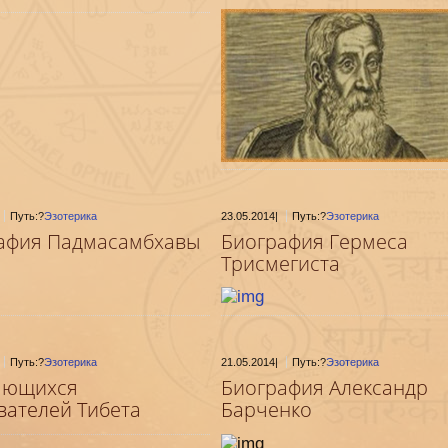
Путь:?
Эзотерика
23.05.2014
|
Путь:?
Эзотерика
афия Падмасамбхавы
Биография Гермеса
Трисмегиста
Путь:?
Эзотерика
21.05.2014
|
Путь:?
Эзотерика
ающихся
Биография Александр
вателей Тибета
Барченко