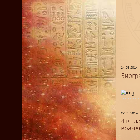
24.05.2014
|
Биогр
22.05.2014
|
4 выд
враче