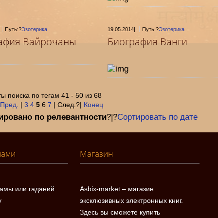
Путь:?
Эзотерика
19.05.2014
|
Путь:?
Эзотерика
афия Вайрочаны
Биография Ванги
ы поиска по тегам 41 - 50 из 68
Пред.
|
3
4
5
6
7
| След.?|
Конец
ировано по релевантности
?|?
Сортировать по дате
нами
Магазин
ламы или гаданий
Asbix-market – магазин
у
эксклюзивных электронных книг.
Здесь вы сможете купить