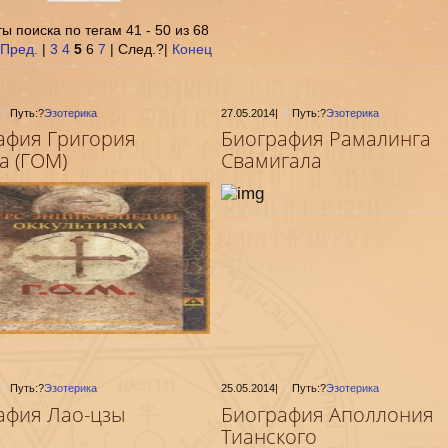
ы поиска по тегам 41 - 50 из 68
Пред.
|
3
4
5
6
7
| След.?|
Конец
Путь:?
Эзотерика
27.05.2014
|
Путь:?
Эзотерика
афия Григория
Биография Рамалинга
а (ГОМ)
Свамигала
Путь:?
Эзотерика
25.05.2014
|
Путь:?
Эзотерика
афия Лао-цзы
Биография Аполлония
Тианского