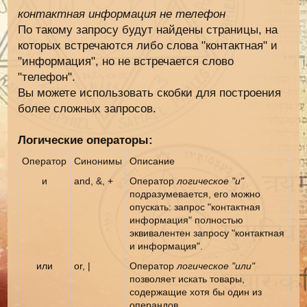
контактная информация не телефон
По такому запросу будут найдены страницы, на
которых встречаются либо слова "контактная" и
"информация", но не встречается слово
"телефон".
Вы можете использовать скобки для построения
более сложных запросов.
Логические операторы:
Оператор
Синонимы
Описание
и
and, &, +
Оператор
логическое "и"
подразумевается, его можно
опускать: запрос "контактная
информация" полностью
эквивалентен запросу "контактная
и информация".
или
or, |
Оператор
логическое "или"
позволяет искать товары,
содержащие хотя бы один из
операндов.