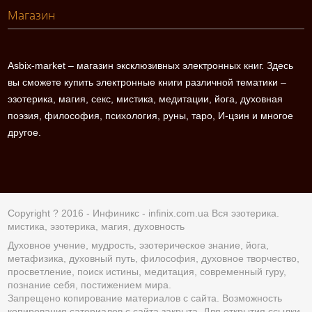
Магазин
Asbix-market – магазин эксклюзивных электронных книг. Здесь
вы сможете купить электронные книги различной тематики –
эзотерика, магия, секс, мистика, медитации, йога, духовная
поэзия, философия, психология, руны, таро, И-цзин и многое
другое.
Copyright ? 2016 - Инфиникс -
infinix.com.ua
Вся эзотерика.
мистика, эзотерика, магия, духовность
Духовное учение, мудрость, эзотерическое знание, йога,
метафизика, духовный путь, философия, духовное творчество,
просветление, поиск истины, медитация, современный гуру,
познание себя, постижением мира.
Запрещено копирование материалов с сайта. Возможность
копирования сатериалов с сайта закрыта. Для открытия ссылки