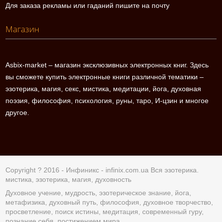
Для заказа рекламы или гаданий пишите на почту
Магазин
Asbix-market – магазин эксклюзивных электронных книг. Здесь
вы сможете купить электронные книги различной тематики –
эзотерика, магия, секс, мистика, медитации, йога, духовная
поэзия, философия, психология, руны, таро, И-цзин и многое
другое.
Copyright ? 2016 - Инфиникс -
infinix.com.ua
Вся эзотерика.
мистика, эзотерика, магия, духовность
Духовное учение, мудрость, эзотерическое знание, йога,
метафизика, духовный путь, философия, духовное творчество,
просветление, поиск истины, медитация, современный гуру,
познание себя, постижением мира.