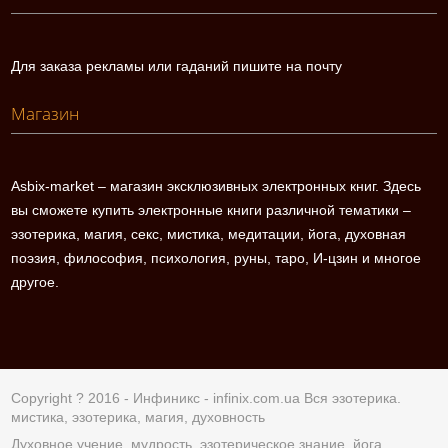
Для заказа рекламы или гаданий пишите на почту
Магазин
Asbix-market – магазин эксклюзивных электронных книг. Здесь
вы сможете купить электронные книги различной тематики –
эзотерика, магия, секс, мистика, медитации, йога, духовная
поэзия, философия, психология, руны, таро, И-цзин и многое
другое.
Copyright ? 2016 - Инфиникс -
infinix.com.ua
Вся эзотерика.
мистика, эзотерика, магия, духовность
Духовное учение, мудрость, эзотерическое знание, йога,