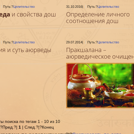
Путь:?
Целительство
31.10.2016
|
Путь:?
Целительство
еда
и свойства дош
Определение личного
соотношения дош
Путь:?
Целительство
29.07.2014
|
Путь:?
Целительство
ия и суть аюрведы
Пракшалана –
аюрведическое очище
ы поиска по тегам 1 - 10 из 10
|?Пред.?|
1
| След.?|?Конец