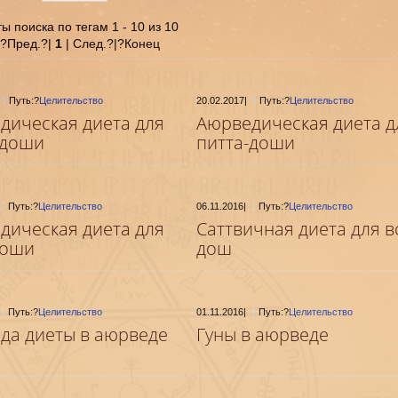
ы поиска по тегам 1 - 10 из 10
|?Пред.?|
1
| След.?|?Конец
Путь:?
Целительство
20.02.2017
|
Путь:?
Целительство
дическая диета для
Аюрведическая диета д
-доши
питта-доши
Путь:?
Целительство
06.11.2016
|
Путь:?
Целительство
дическая диета для
Саттвичная диета для в
доши
дош
Путь:?
Целительство
01.11.2016
|
Путь:?
Целительство
ида диеты в аюрведе
Гуны в аюрведе