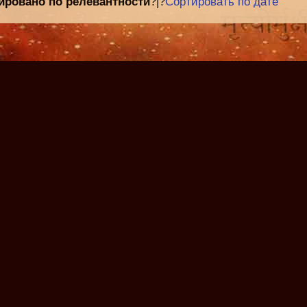
ировано по релевантности
?|?
Сортировать по дате