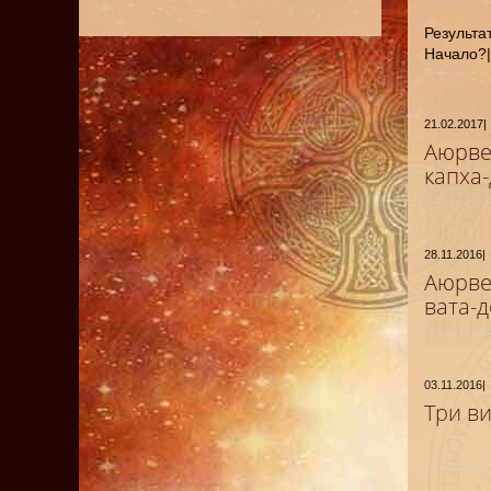
Результат
Начало?
21.02.2017
|
Аюрве
капха
28.11.2016
|
Аюрве
вата-
03.11.2016
|
Три в