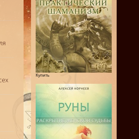
ля
Купить
сех