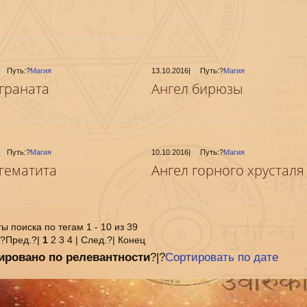
Путь:?
Магия
13.10.2016
|
Путь:?
Магия
 граната
Ангел бирюзы
Путь:?
Магия
10.10.2016
|
Путь:?
Магия
 гематита
Ангел горного хрусталя
ы поиска по тегам 1 - 10 из 39
|?Пред.?|
1
2 3 4 | След.?| Конец
ировано по релевантности
?|?
Сортировать по дате