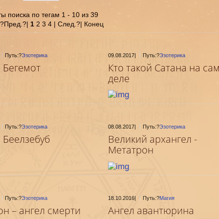
ы поиска по тегам 1 - 10 из 39
|?Пред.?|
1
2 3 4 | След.?| Конец
Путь:?
Эзотерика
09.08.2017
|
Путь:?
Эзотерика
 Бегемот
Кто такой Сатана на са
деле
Путь:?
Эзотерика
08.08.2017
|
Путь:?
Эзотерика
 Беелзебуб
Великий архангел -
Метатрон
Путь:?
Эзотерика
18.10.2016
|
Путь:?
Магия
он – ангел смерти
Ангел авантюрина