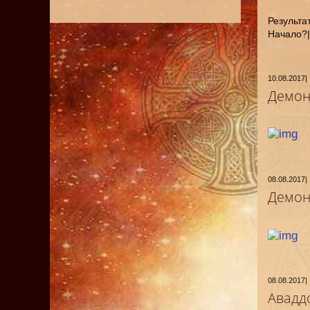
Результат
Начало?
10.08.2017
|
Демон
08.08.2017
|
Демон
08.08.2017
|
Авадд