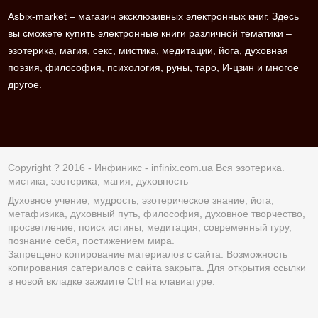
Asbix-market – магазин эксклюзивных электронных книг. Здесь
вы сможете купить электронные книги различной тематики –
эзотерика, магия, секс, мистика, медитации, йога, духовная
поэзия, философия, психология, руны, таро, И-цзин и многое
другое.
Copyright ? 2016 - Инфиникс -
infinix.com.ua
Вся эзотерика.
мистика, эзотерика, магия, духовность
Духовное учение, мудрость, эзотерическое знание, йога,
метафизика, духовный путь, философия, духовное творчество,
просветление, поиск истины, медитация, современный гуру,
познание себя, постижением мира.
Запрещено копирование материалов с сайта. Возможность
копирования сатериалов с сайта закрыта. Для открытия ссылки
в новой вкладке зажмите Ctrl на клавиатуре.