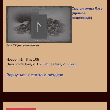
Смысл руны Лагу
(прямое
положение)
Теги:?Руны толкование
Новости 1 - 6 из 105
Начало?|?Пред.?|
1
2
3
4
5
|
След.
?|
Конец
Вернуться к статьям раздела