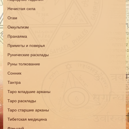
Нечистая сила
Огам
Оккультизм
Пранаяма
Приметы и поверья
Рунические расклады
Руны толкование
Сонник
Тантра
Таро младшие арканы
Таро расклады
Таро старшие арканы
Тибетская медицина
Фэн-шуй