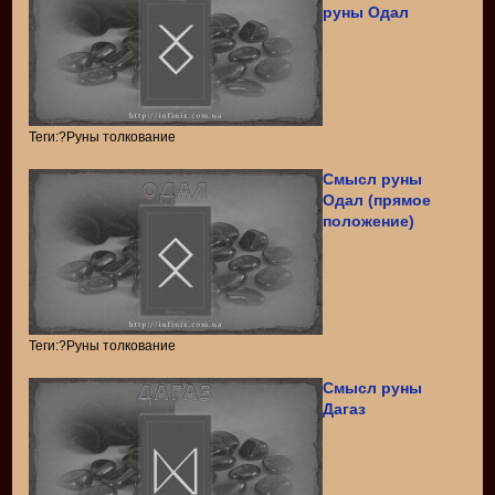
руны Одал
Теги:?Руны толкование
Смысл руны
Одал (прямое
положение)
Теги:?Руны толкование
Смысл руны
Дагаз