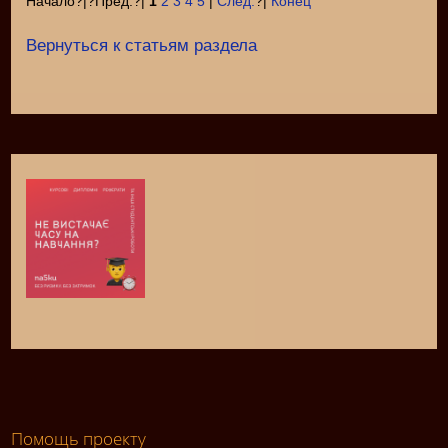
Начало?|?Пред.?|
1
2
3
4
5
|
След.
?|
Конец
Вернуться к статьям раздела
Помощь проекту