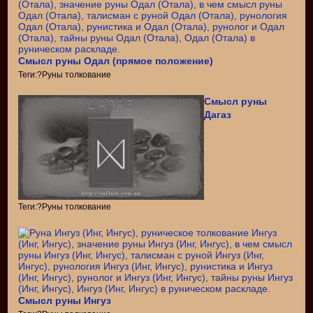
Смысл руны Одал (прямое положение)
Теги:?Руны толкование
Смысл руны
Дагаз
Теги:?Руны толкование
Смысл руны Ингуз