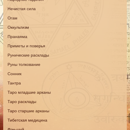
Нечистая сила
Огам
Оккультизм
Пранаяма
Приметы и поверья
Рунические расклады
Руны толкование
Сонник
Тантра
Таро младшие арканы
Таро расклады
Таро старшие арканы
Тибетская медицина
Фэн-шуй