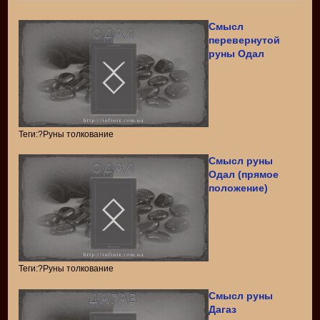
Смысл
перевернутой
руны Одал
Теги:?Руны толкование
Смысл руны
Одал (прямое
положение)
Теги:?Руны толкование
Смысл руны
Дагаз