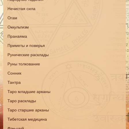
Нечистая сила
Огам
Оккультизм
Пранаяма
Приметы и поверья
Рунические расклады
Руны толкование
Сонник
Тантра
Таро младшие арканы
Таро расклады
Таро старшие арканы
Тибетская медицина
Фэн-шуй