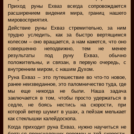
Приход руны Ехваз всегда сопровождается
расширением видения мира, границ нашего
мировосприятия.
Действие руны Ехваз стремительно, за ним
трудно уследить, как за быстро вертящимся
колесом – оно вращается, а нам кажется, что оно
совершенно неподвижно, тем не менее
результаты под руну Ехваз, обычно
положительны, и связан, в первую очередь, с
внутренним миром, с нашим Духом.
Руна Ехваз – это путешествие во что-то новое,
ранее неизведанное, это паломничество туда, где
мы еще никогда не были. Наша задача
заключается в том, чтобы просто удержаться в
седле, не боясь нестись на скорости, при
которой ветер шумит в ушах, а пейзаж мелькает
как стеклышки калейдоскопа.
Когда приходит руна Ехваз, нужно научиться не
бояться происходящих перемен и той скорости,