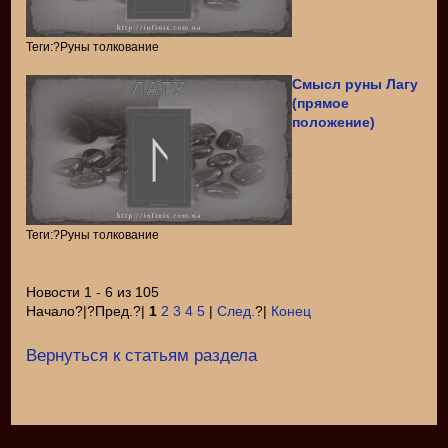
Теги:?Руны толкование
Смысл руны Лагу
(прямое
положение)
Теги:?Руны толкование
Новости 1 - 6 из 105
Начало?|?Пред.?|
1
2
3
4
5
|
След.
?|
Конец
Вернуться к статьям раздела