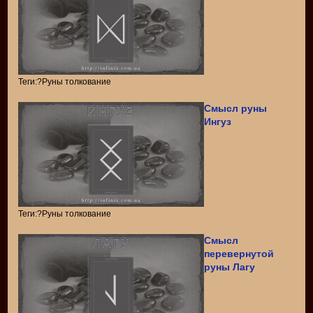
Теги:?Руны толкование
Смысл руны
Ингуз
Теги:?Руны толкование
Смысл
перевернутой
руны Лагу