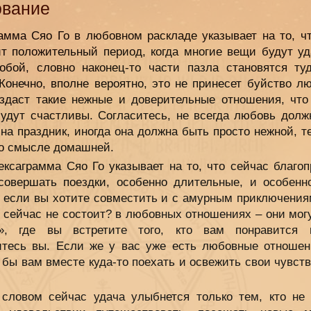
ование
рамма Сяо Го в любовном раскладе указывает на то, чт
ит положительный период, когда многие вещи будут уд
обой, словно наконец-то части пазла становятся туд
Конечно, вполне вероятно, это не принесет буйство л
оздаст такие нежные и доверительные отношения, что
будут счастливы. Согласитесь, не всегда любовь долж
на праздник, иногда она должна быть просто нежной, т
то смысле домашней.
ексаграмма Сяо Го указывает на то, что сейчас благо
совершать поездки, особенно длительные, и особенн
, если вы хотите совместить и с амурным приключения
о сейчас не состоит? в любовных отношениях – они мог
», где вы встретите того, кто вам понравится
итесь вы. Если же у вас уже есть любовные отношен
бы вам вместе куда-то поехать и освежить свои чувств
словом сейчас удача улыбнется только тем, кто не 