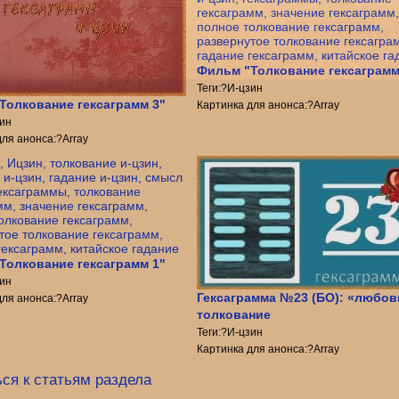
Фильм "Толкование гексаграмм
Теги:?И-цзин
Толкование гексаграмм 3"
Картинка для анонса:?Array
зин
для анонса:?Array
Толкование гексаграмм 1"
зин
Гексаграмма №23 (БО): «любов
для анонса:?Array
толкование
Теги:?И-цзин
Картинка для анонса:?Array
ся к статьям раздела