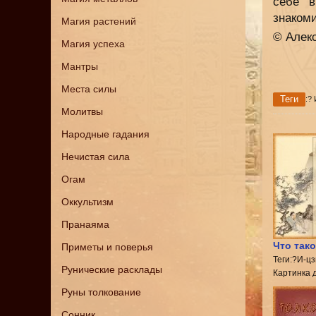
себе в
знаком
Магия растений
© Алек
Магия успеха
Мантры
Места силы
Теги
:?
Молитвы
Народные гадания
Нечистая сила
Огам
Оккультизм
Пранаяма
Что тако
Приметы и поверья
Теги:?И-ц
Рунические расклады
Картинка 
Руны толкование
Сонник