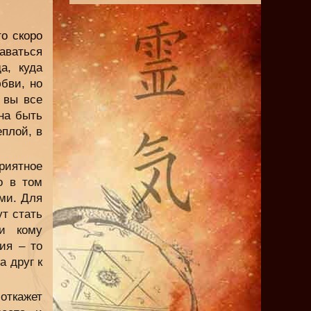
о скоро
аваться
а, куда
юбви, но
 вы все
на быть
еплой, в
приятное
о в том
ми. Для
ут стать
 и кому
ия – то
а друг к
откажет