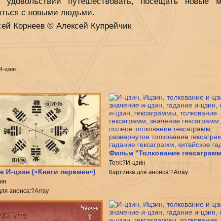
 удовольствии путешествовать, посещать новые 
иться с новыми людьми.
сей Корнеев © Алексей Купрейчик
 И-цзин
Фильм "Толкование гексаграмм
Теги:?И-цзин
е И-цзин («Книги перемен»)
Картинка для анонса:?Array
зин
для анонса:?Array