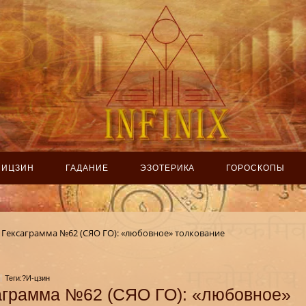
ИЦЗИН
ГАДАНИЕ
ЭЗОТЕРИКА
ГОРОСКОПЫ
Гексаграмма №62 (СЯО ГО): «любовное» толкование
Теги:?И-цзин
аграмма №62 (СЯО ГО): «любовное»