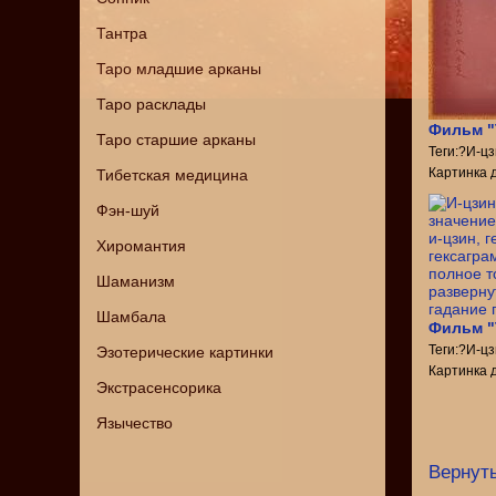
Тантра
Таро младшие арканы
Таро расклады
Фильм "
Таро старшие арканы
Теги:?И-ц
Картинка 
Тибетская медицина
Фэн-шуй
Хиромантия
Шаманизм
Шамбала
Фильм "
Теги:?И-ц
Эзотерические картинки
Картинка 
Экстрасенсорика
Язычество
Вернуть