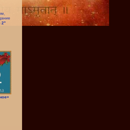
 2"
ное»