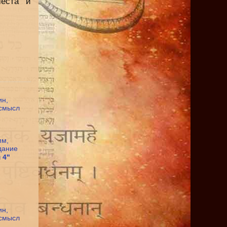
места и
 4"