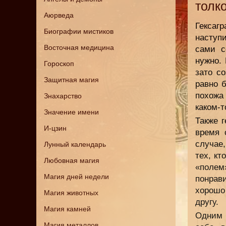
толк
Аюрведа
Гексаг
Биографии мистиков
наступ
Восточная медицина
сами с
нужно. 
Гороскоп
зато с
Защитная магия
равно 
похожа 
Знахарство
каком-
Значение имени
Также г
И-цзин
время 
случае
Лунный календарь
тех, кт
Любовная магия
«полем
Магия дней недели
понрав
хорошо 
Магия животных
другу.
Магия камней
Одним 
Магия металлов