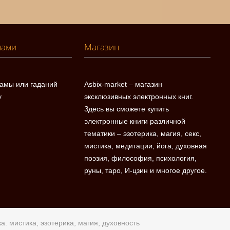
нами
Магазин
ламы или гаданий
Asbix-market – магазин
у
эксклюзивных электронных книг.
Здесь вы сможете купить
электронные книги различной
тематики – эзотерика, магия, секс,
мистика, медитации, йога, духовная
поэзия, философия, психология,
руны, таро, И-цзин и многое другое.
а. мистика, эзотерика, магия, духовность