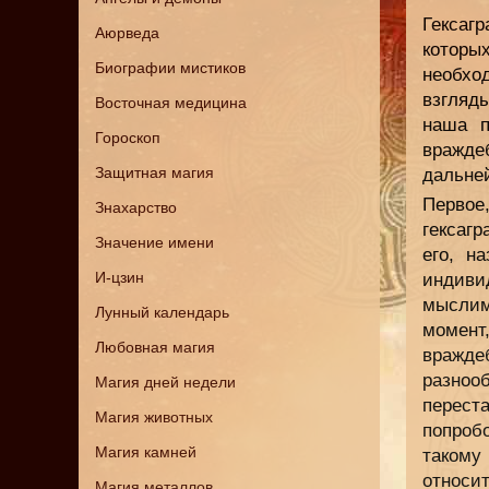
Гексаг
Аюрведа
которы
Биографии мистиков
необхо
взгляд
Восточная медицина
наша п
Гороскоп
вражде
Защитная магия
дальне
Первое,
Знахарство
гексагр
Значение имени
его, н
И-цзин
индиви
мыслим
Лунный календарь
момент,
Любовная магия
вражде
разнооб
Магия дней недели
перест
Магия животных
попроб
Магия камней
такому
относи
Магия металлов