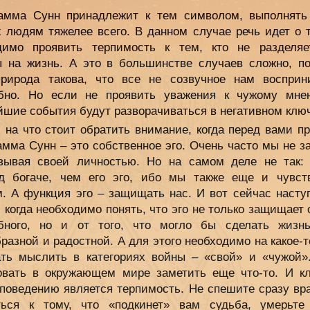
рамма Сунн принадлежит к тем символом, выполнять
х людям тяжелее всего. В данном случае речь идет о т
димо проявить терпимость к тем, кто не разделя
ы на жизнь. А это в большинстве случаев сложно, по
рирода такова, что все не созвучное нам восприн
бно. Но если не проявить уважения к чужому мне
йшие события будут разворачиваться в негативном клю
 на что стоит обратить внимание, когда перед вами п
амма Сунн – это собственное эго. Очень часто мы не 
азывая своей личностью. Но на самом деле не так:
д богаче, чем его эго, ибо мы также еще и чувст
. А функция эго – защищать нас. И вот сейчас наступ
 когда необходимо понять, что эго не только защищает 
бного, но и от того, что могло бы сделать жизн
разной и радостной. А для этого необходимо на какое-
ать мыслить в категориях войны – «свой» и «чужой»
овать в окружающем мире заметить еще что-то. И к
 поведению является терпимость. Не спешите сразу вр
ться к тому, что «подкинет» вам судьба, умерьт