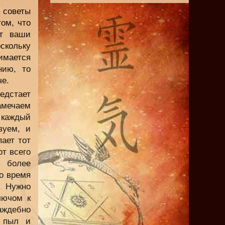
 советы
ом, что
ет ваши
скольку
имается
нию, то
че.
редстает
замечаем
 каждый
вуем, и
ает тот
от всего
ь более
то время
. Нужно
лючом к
аждебно
е пыл и