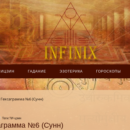
ИЦЗИН
ГАДАНИЕ
ЭЗОТЕРИКА
ГОРОСКОПЫ
Гексаграмма №6 (Сунн)
Теги:?И-цзин
аграмма №6 (Сунн)