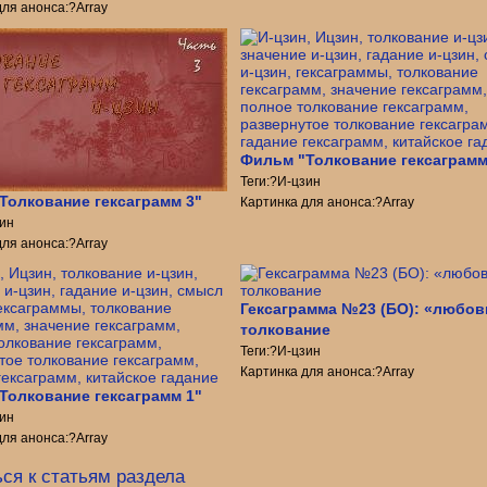
для анонса:?Array
Фильм "Толкование гексаграмм
Теги:?И-цзин
Толкование гексаграмм 3"
Картинка для анонса:?Array
зин
для анонса:?Array
Гексаграмма №23 (БО): «любов
толкование
Теги:?И-цзин
Картинка для анонса:?Array
Толкование гексаграмм 1"
зин
для анонса:?Array
ся к статьям раздела