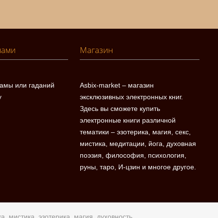
нами
Магазин
ламы или гаданий
Asbix-market – магазин
у
эксклюзивных электронных книг.
Здесь вы сможете купить
электронные книги различной
тематики – эзотерика, магия, секс,
мистика, медитации, йога, духовная
поэзия, философия, психология,
руны, таро, И-цзин и многое другое.
а. мистика, эзотерика, магия, духовность