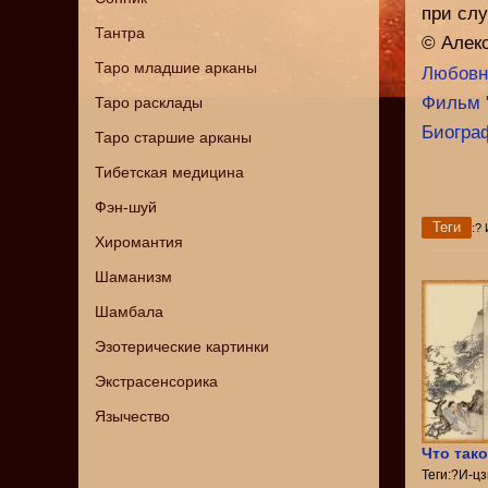
при сл
Тантра
© Алек
Таро младшие арканы
Любовн
Фильм "
Таро расклады
Биогра
Таро старшие арканы
Тибетская медицина
Фэн-шуй
Теги
:?
Хиромантия
Шаманизм
Шамбала
Эзотерические картинки
Экстрасенсорика
Язычество
Что тако
Теги:?И-ц