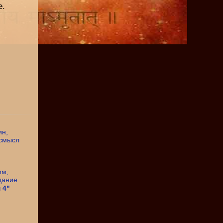
е.
 4"