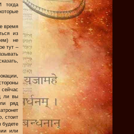
И тогда
которые
е время
ться из
ием) не
ое тут –
казывать
казать,
вокации,
стороны
 сейчас
д ли вы
или ряд
атронет
, стоит
ы будете
вии или