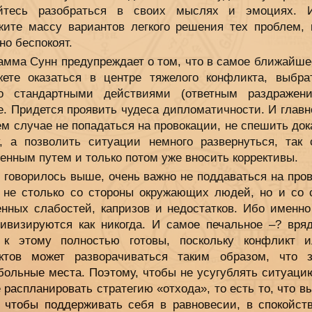
йтесь разобраться в своих мыслях и эмоциях. 
жите массу вариантов легкого решения тех проблем, 
но беспокоят.
рамма Сунн предупреждает о том, что в самое ближайше
ете оказаться в центре тяжелого конфликта, выбра
го стандартными действиями (ответным раздражен
. Придется проявить чудеса дипломатичности. И главн
ем случае не попадаться на провокации, не спешить до
у, а позволить ситуации немного развернуться, так с
енным путем и только потом уже вносить коррективы.
 говорилось выше, очень важно не поддаваться на про
 не столько со стороны окружающих людей, но и со 
енных слабостей, капризов и недостатков. Ибо именно
тивизируются как никогда. И самое печальное –? вря
 к этому полностью готовы, поскольку конфликт 
ктов может разворачиваться таким образом, что з
больные места. Поэтому, чтобы не усугублять ситуацию
 распланировать стратегию «отхода», то есть то, что в
, чтобы поддерживать себя в равновесии, в спокойст