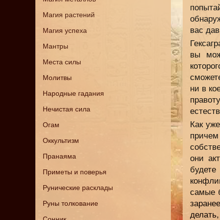
попыта
Магия растений
обнару
вас дав
Магия успеха
Гексаг
Мантры
вы мож
Места силы
которо
сможете
Молитвы
ни в ко
Народные гадания
правот
Нечистая сила
естеств
Как уже
Огам
причем
Оккультизм
собств
Пранаяма
они ак
будете
Приметы и поверья
конфли
Рунические расклады
самые 
заранее
Руны толкование
делать
Сонник