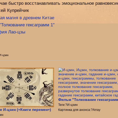
учае быстро восстанавливать эмоциональное равновеси
сей Купрейчик
ая магия в древнем Китае
Толкование гексаграмм 1"
фия Лао-цзы
 И-цзин
Фильм "Толкование гексаграмм
Теги:?И-цзин
е И-цзин («Книги перемен»)
Картинка для анонса:?Array
зин