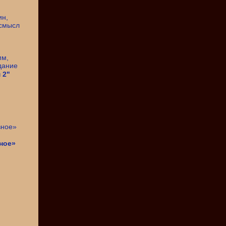
 2"
ное»