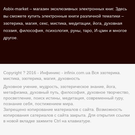
Asbix-market – магазин эксклюзивных электронных книг. Здесь
вы сможете купить электронные книги различной тематики –
эзотерика, магия, секс, мистика, медитации, йога, духовная
поэзия, философия, психология, руны, таро, И-цзин и многое
другое.
Copyright ? 2016 - Инфиникс -
infinix.com.ua
Вся эзотерика.
мистика, эзотерика, магия, духовность
Духовное учение, мудрость, эзотерическое знание, йога,
метафизика, духовный путь, философия, духовное творчество,
просветление, поиск истины, медитация, современный гуру,
познание себя, постижением мира.
Запрещено копирование материалов с сайта. Возможность
копирования сатериалов с сайта закрыта. Для открытия ссылки
в новой вкладке зажмите Ctrl на клавиатуре.