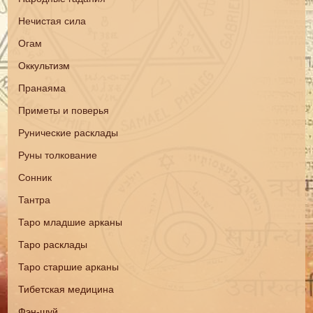
Нечистая сила
Огам
Оккультизм
Пранаяма
Приметы и поверья
Рунические расклады
Руны толкование
Сонник
Тантра
Таро младшие арканы
Таро расклады
Таро старшие арканы
Тибетская медицина
Фэн-шуй