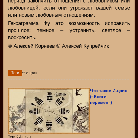
период закончить отношения с любовником или
любовницей, если они угрожают вашей семье
или новым любовным отношениям.
Гексаграмма Фу это возможность исправить
прошлое: темное – устранить, светлое –
воскресить.
© Алексей Корнеев © Алексей Купрейчик
Теги
:? И-цзин
Что такое И-цзин
(«Книги
перемен»)
Теги:?И-цзин