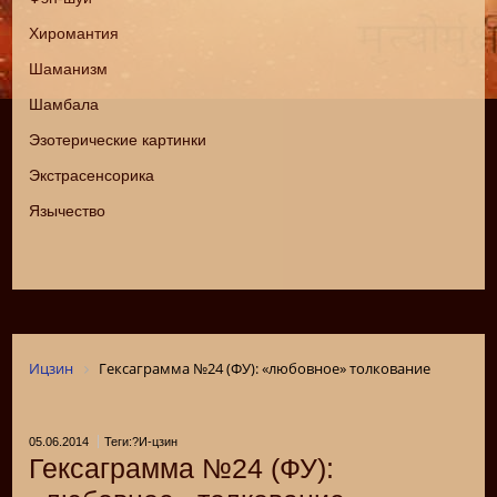
Хиромантия
Шаманизм
Шамбала
Эзотерические картинки
Экстрасенсорика
Язычество
Ицзин
Гексаграмма №24 (ФУ): «любовное» толкование
05.06.2014
Теги:?И-цзин
Гексаграмма №24 (ФУ):