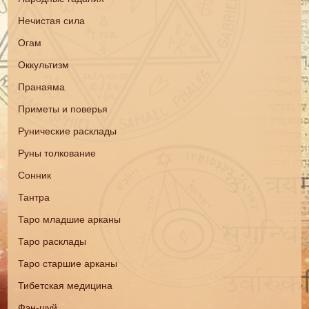
Нечистая сила
Огам
Оккультизм
Пранаяма
Приметы и поверья
Рунические расклады
Руны толкование
Сонник
Тантра
Таро младшие арканы
Таро расклады
Таро старшие арканы
Тибетская медицина
Фэн-шуй