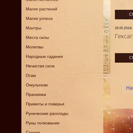
Магия растений
С
Магия успеха
Мантры
28.05.2014
|
Гекса
Места силы
Молитвы
Народные гадания
С
Нечистая сила
Огам
Оккультизм
На
Пранаяма
Приметы и поверья
Рунические расклады
Руны толкование
Сонник