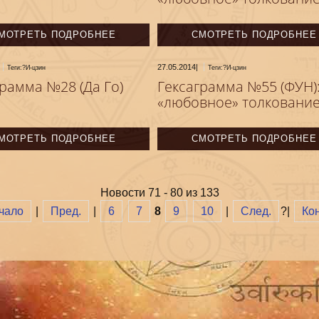
МОТРЕТЬ ПОДРОБНЕЕ
СМОТРЕТЬ ПОДРОБНЕЕ
27.05.2014
|
Теги:?И-цзин
Теги:?И-цзин
грамма №28 (Да Го)
Гексаграмма №55 (ФУН)
«любовное» толковани
МОТРЕТЬ ПОДРОБНЕЕ
СМОТРЕТЬ ПОДРОБНЕЕ
Новости 71 - 80 из 133
чало
|
Пред.
|
6
7
8
9
10
|
След.
?|
Ко