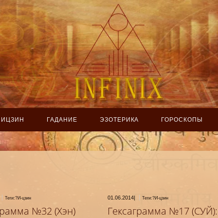
ИЦЗИН
ГАДАНИЕ
ЭЗОТЕРИКА
ГОРОСКОПЫ
01.06.2014
|
Теги:?И-цзин
Теги:?И-цзин
грамма №32 (Хэн)
Гексаграмма №17 (СУЙ):