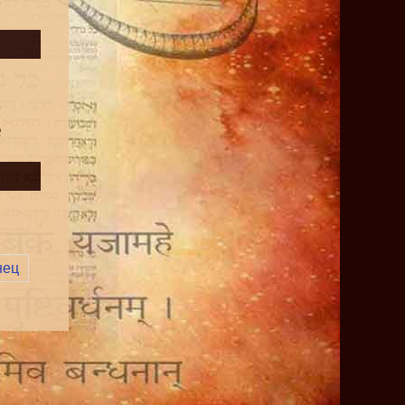
:
е
нец