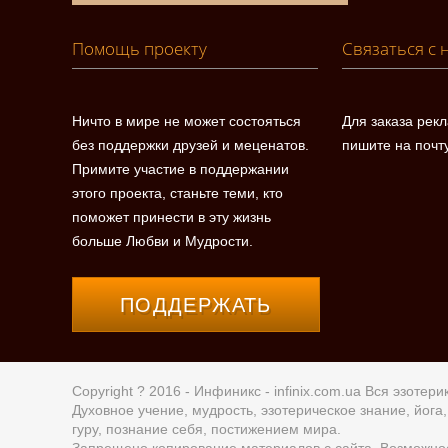
Помощь проекту
Связаться с 
Ничто в мире не может состояться
Для заказа рек
без поддержки друзей и меценатов.
пишите на почт
Примите участие в поддержании
этого проекта, станьте теми, кто
поможет принести в эту жизнь
больше Любви и Мудрости.
ПОДДЕРЖАТЬ
Copyright ? 2016 - Инфиникс -
infinix.com.ua
Вся эзотерик
Духовное учение, мудрость, эзотерическое знание, йог
гуру, познание себя, постижением мира.