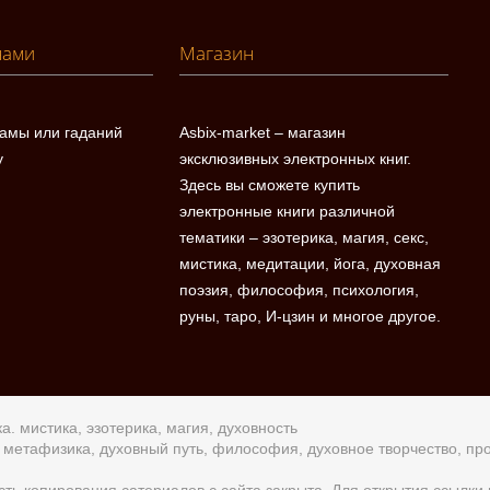
нами
Магазин
ламы или гаданий
Asbix-market – магазин
у
эксклюзивных электронных книг.
Здесь вы сможете купить
электронные книги различной
тематики – эзотерика, магия, секс,
мистика, медитации, йога, духовная
поэзия, философия, психология,
руны, таро, И-цзин и многое другое.
а. мистика, эзотерика, магия, духовность
а, метафизика, духовный путь, философия, духовное творчество, п