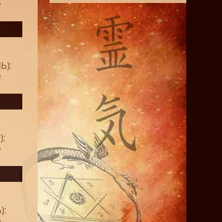
е
Ь):
е
):
е
):
е