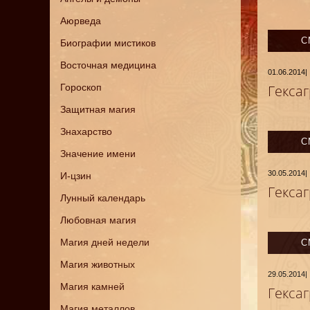
Аюрведа
С
Биографии мистиков
Восточная медицина
01.06.2014
|
Гороскоп
Гекса
Защитная магия
Знахарство
С
Значение имени
30.05.2014
|
И-цзин
Гекса
Лунный календарь
Любовная магия
Магия дней недели
С
Магия животных
29.05.2014
|
Магия камней
Гекса
Магия металлов