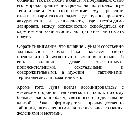
общения, так как любит нюансы и полунамеки. Само
его мировосприятие построено на полутонах, игре
тени и света. Это часто помогает ему в решении
сложных кармических задач, где нужно проявить
аккуратность и деликатность, где необходимо
лавировать между возможностью освободиться от
кармической зависимости, но при этом не создать
новую.
Обратите внимание, что влияние Луны и собственно
зодиакальной кармы Рака наделяет своих
представителей мягкостью и женственностью. То
есть женщин делает элегантными,
привлекательными, сексуальными и
обворожительными, а мужчин — тактичными,
терпеливыми, дипломатичными.
Кроме того, Луна всегда ассоциировалась? с
«темной» стороной человеческой психики, поэтому
большая часть проблем, связанных с зодиакальной
кармой Рака, формируется преимущественно
тайными, вытесненными на периферию сознания,
желаниями и мечтами.