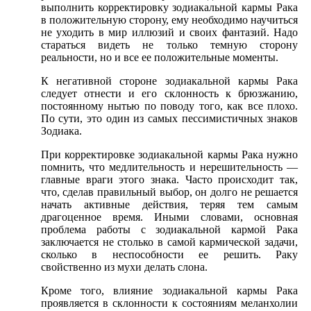
выполнить корректировку зодиакальной кармы Рака
в положительную сторону, ему необходимо научиться
не уходить в мир иллюзий и своих фантазий. Надо
стараться видеть не только темную сторону
реальности, но и все ее положительные моменты.
К негативной стороне зодиакальной кармы Рака
следует отнести и его склонность к брюзжанию,
постоянному нытью по поводу того, как все плохо.
По сути, это один из самых пессимистичных знаков
Зодиака.
При корректировке зодиакальной кармы Рака нужно
помнить, что медлительность и нерешительность —
главные враги этого знака. Часто происходит так,
что, сделав правильный выбор, он долго не решается
начать активные действия, теряя тем самым
драгоценное время. Иными словами, основная
проблема работы с зодиакальной кармой Рака
заключается не столько в самой кармической задачи,
сколько в неспособности ее решить. Раку
свойственно из мухи делать слона.
Кроме того, влияние зодиакальной кармы Рака
проявляется в склонности к состояниям меланхолии