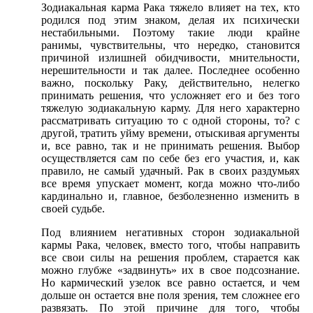
Зодиакальная карма Рака тяжело влияет на тех, кто
родился под этим знаком, делая их психически
нестабильными. Поэтому такие люди крайне
ранимы, чувствительны, что нередко, становится
причиной излишней обидчивости, мнительности,
нерешительности и так далее. Последнее особенно
важно, поскольку Раку, действительно, нелегко
принимать решения, что усложняет его и без того
тяжелую зодиакальную карму. Для него характерно
рассматривать ситуацию то с одной стороны, то? с
другой, тратить уйму времени, отыскивая аргументы
и, все равно, так и не принимать решения. Выбор
осуществляется сам по себе без его участия, и, как
правило, не самый удачный. Рак в своих раздумьях
все время упускает момент, когда можно что-либо
кардинально и, главное, безболезненно изменить в
своей судьбе.
Под влиянием негативных сторон зодиакальной
кармы Рака, человек, вместо того, чтобы направить
все свои силы на решения проблем, старается как
можно глубже «задвинуть» их в свое подсознание.
Но кармический узелок все равно остается, и чем
дольше он остается вне поля зрения, тем сложнее его
развязать. По этой причине для того, чтобы