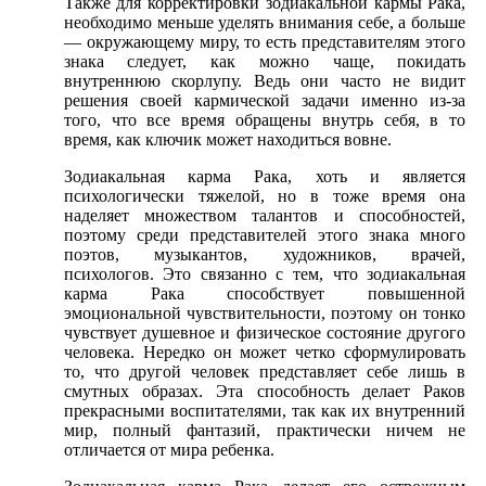
Также для корректировки зодиакальной кармы Рака,
необходимо меньше уделять внимания себе, а больше
— окружающему миру, то есть представителям этого
знака следует, как можно чаще, покидать
внутреннюю скорлупу. Ведь они часто не видит
решения своей кармической задачи именно из-за
того, что все время обращены внутрь себя, в то
время, как ключик может находиться вовне.
Зодиакальная карма Рака, хоть и является
психологически тяжелой, но в тоже время она
наделяет множеством талантов и способностей,
поэтому среди представителей этого знака много
поэтов, музыкантов, художников, врачей,
психологов. Это связанно с тем, что зодиакальная
карма Рака способствует повышенной
эмоциональной чувствительности, поэтому он тонко
чувствует душевное и физическое состояние другого
человека. Нередко он может четко сформулировать
то, что другой человек представляет себе лишь в
смутных образах. Эта способность делает Раков
прекрасными воспитателями, так как их внутренний
мир, полный фантазий, практически ничем не
отличается от мира ребенка.