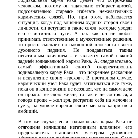
Зодиакальная карма Рака делает его острожным
человеком, поэтому он тщательно отбирает друзей,
подсознательно стараясь избегать нежелательных
кармических связей. Но, при этом, наблюдается
ситуация, когда под влиянием худших сторон своей
личности, он вступает в такие связи, которые уводят
его с истинного пути. А так как он не любит
принимать ответственные и мужественные решения,
то просто скользит по наклонной плоскости своего
духовного падения. Не поддаваться таким
негативным влиянием – и является самой важной
задачей зодиакальной кармы Рака. А, следовательно,
самый эффективный способ скорректировать
зодиакальную карму Рака – это искреннее раскаяние
и искупление своих «грехов». В противном случае,
кармический узел Рака будет затягиваться все туже,
пока он в конце жизни не осознает, что на самом деле
он прожил не свою жизнь, то так и не состоялся, а
говоря проще – жил зря, растратив себя на мелочи и
суету, на удовлетворение своих мелких капризов и
амбиций.
В том же случае, если зодиакальная карма Рака не
отягощена излишним негативным влиянием, его
представитель становится мастером духовного