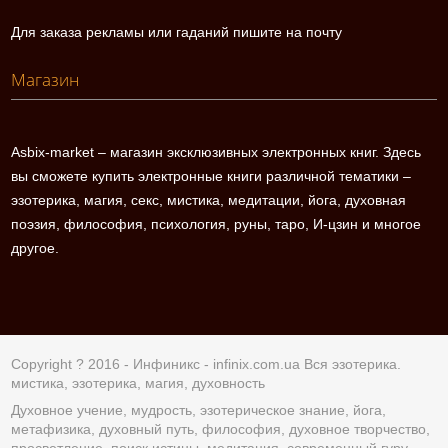
Для заказа рекламы или гаданий пишите на почту
Магазин
Asbix-market – магазин эксклюзивных электронных книг. Здесь
вы сможете купить электронные книги различной тематики –
эзотерика, магия, секс, мистика, медитации, йога, духовная
поэзия, философия, психология, руны, таро, И-цзин и многое
другое.
Copyright ? 2016 - Инфиникс -
infinix.com.ua
Вся эзотерика.
мистика, эзотерика, магия, духовность
Духовное учение, мудрость, эзотерическое знание, йога,
метафизика, духовный путь, философия, духовное творчество,