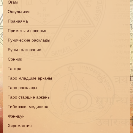
Огам
Оккультизм
Пранаяма
Приметы и поверья
Рунические расклады
Руны толкование
Сонник
Тантра
Таро младшие арканы
Таро расклады
Таро старшие арканы
Тибетская медицина
Фэн-шуй
Хиромантия