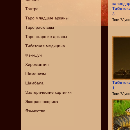
Тибетск
Тантра
3
Таро младшие арканы
Теги:?Лун
Таро расклады
Таро старшие арканы
Тибетская медицина
Фэн-шуй
Хиромантия
Шаманизм
Тибетск
Шамбала
1
Эзотерические картинки
Теги:?Лун
Экстрасенсорика
Язычество