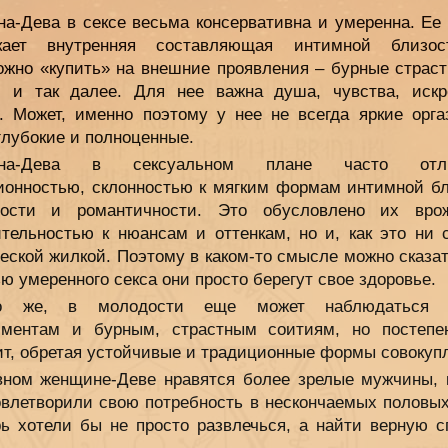
а-Дева в сексе весьма консервативна и умеренна. Ее
екает внутренняя составляющая интимной близос
ожно «купить» на внешние проявления – бурные страсти
и и так далее. Для нее важна душа, чувства, искр
. Может, именно поэтому у нее не всегда яркие орга
глубокие и полноценные.
на-Дева в сексуальном плане часто отли
ионностью, склонностью к мягким формам интимной бл
ости и романтичности. Это обусловлено их вро
ительностью к нюансам и оттенкам, но и, как это ни с
еской жилкой. Поэтому в каком-то смысле можно сказат
 умеренного секса они просто берегут свое здоровье.
но же, в молодости еще может наблюдаться 
иментам и бурным, страстным соитиям, но постепе
ит, обретая устойчивые и традиционные формы совокуп
вном женщине-Деве нравятся более зрелые мужчины, 
овлетворили свою потребность в нескончаемых половых
рь хотели бы не просто развлечься, а найти верную с