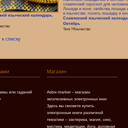
кий языческий календарь.
Славянский языческий календа
Октябрь
чество
Теги:?Язычество
 к списку
нами
Магазин
ламы или гаданий
Asbix-market – магазин
у
эксклюзивных электронных книг.
Здесь вы сможете купить
электронные книги различной
тематики – эзотерика, магия, секс,
мистика, медитации, йога, духовная