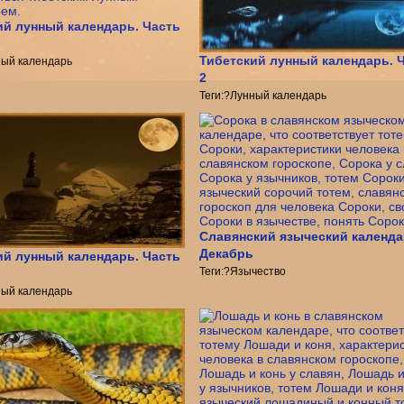
ий лунный календарь. Часть
Тибетский лунный календарь. 
ный календарь
2
Теги:?Лунный календарь
Славянский языческий календа
Декабрь
ий лунный календарь. Часть
Теги:?Язычество
ный календарь