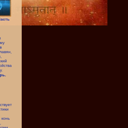
Часть
рь.