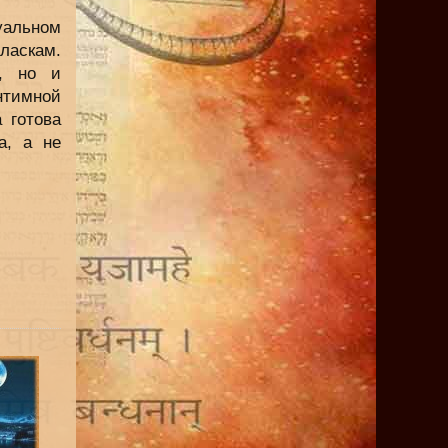
уальном
ласкам.
м, но и
нтимной
 готова
а, а не