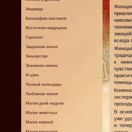
Женщин
Аюрведа
привл
Биографии мистиков
невозм
техник
Восточная медицина
эмоций
Гороскоп
всегда 
Защитная магия
Женщи
традиц
Знахарство
к нежн
Значение имени
чувств
И-цзин
практич
помощью
Лунный календарь
Конеч
Любовная магия
экспер
Магия дней недели
проход
В осно
Магия животных
уже уд
Магия камней
и тепе
Магия металлов