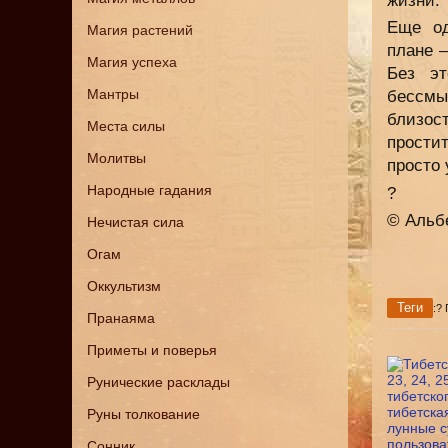
жизни.
Еще од
Магия растений
плане 
Магия успеха
Без эт
Мантры
бессмы
близос
Места силы
прости
Молитвы
просто 
Народные гадания
?
© Альб
Нечистая сила
Огам
Оккультизм
Теги
:?
Пранаяма
Приметы и поверья
Рунические расклады
Руны толкование
Сонник