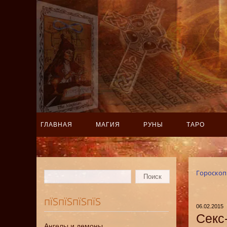
ГЛАВНАЯ
МАГИЯ
РУНЫ
ТАРО
Гороско
пїЅпїЅпїЅпїЅ
06.02.2015
Секс
Ангелы и демоны