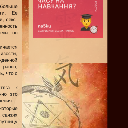
 больше
ти. Ее
, секс-
енность
змы, но
чается
изости,
жденной
транно,
ь, что с
тяга к
нно это
ления.
которые
 связях
путницу