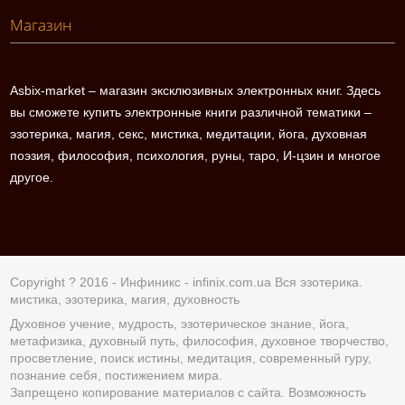
Магазин
Asbix-market – магазин эксклюзивных электронных книг. Здесь
вы сможете купить электронные книги различной тематики –
эзотерика, магия, секс, мистика, медитации, йога, духовная
поэзия, философия, психология, руны, таро, И-цзин и многое
другое.
Copyright ? 2016 - Инфиникс -
infinix.com.ua
Вся эзотерика.
мистика, эзотерика, магия, духовность
Духовное учение, мудрость, эзотерическое знание, йога,
метафизика, духовный путь, философия, духовное творчество,
просветление, поиск истины, медитация, современный гуру,
познание себя, постижением мира.
Запрещено копирование материалов с сайта. Возможность