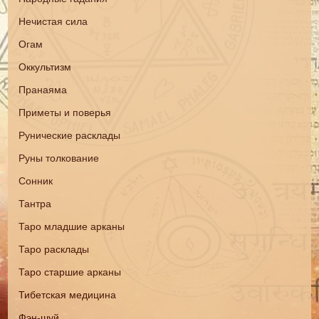
Нечистая сила
Огам
Оккультизм
Пранаяма
Приметы и поверья
Рунические расклады
Руны толкование
Сонник
Тантра
Таро младшие арканы
Таро расклады
Таро старшие арканы
Тибетская медицина
Фэн-шуй