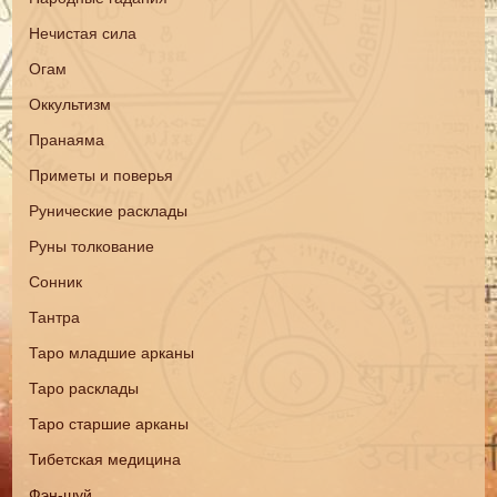
Нечистая сила
Огам
Оккультизм
Пранаяма
Приметы и поверья
Рунические расклады
Руны толкование
Сонник
Тантра
Таро младшие арканы
Таро расклады
Таро старшие арканы
Тибетская медицина
Фэн-шуй