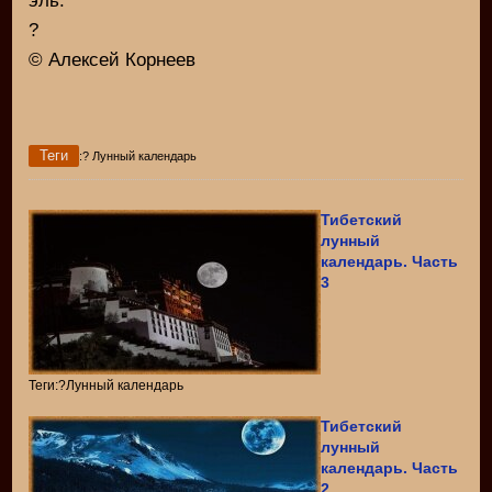
эль.
?
© Алексей Корнеев
Теги
:? Лунный календарь
Тибетский
лунный
календарь. Часть
3
Теги:?Лунный календарь
Тибетский
лунный
календарь. Часть
2