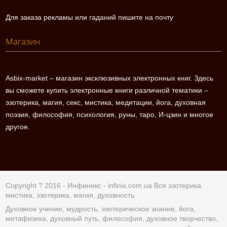
Для заказа рекламы или гаданий пишите на почту
Магазин
Asbix-market – магазин эксклюзивных электронных книг. Здесь
вы сможете купить электронные книги различной тематики –
эзотерика, магия, секс, мистика, медитации, йога, духовная
поэзия, философия, психология, руны, таро, И-цзин и многое
другое.
Copyright ? 2016 - Инфиникс -
infinix.com.ua
Вся эзотерика.
мистика, эзотерика, магия, духовность
Духовное учение, мудрость, эзотерическое знание, йога,
метафизика, духовный путь, философия, духовное творчество,