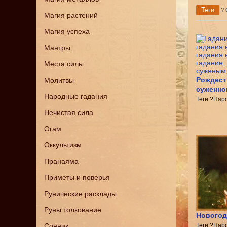
Теги
:?
Магия растений
Магия успеха
Мантры
Места силы
Рождест
Молитвы
суженно
Народные гадания
Теги:?Нар
Нечистая сила
Огам
Оккультизм
Пранаяма
Приметы и поверья
Рунические расклады
Руны толкование
Новогод
Сонник
Теги:?Нар