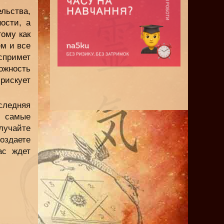
льства,
ости, а
тому как
ем и все
спримет
ожность
рискует
следняя
и самые
лучайте
создаете
ас ждет