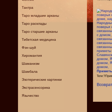
Тантра
Таро младшие арканы
Таро расклады
Таро старшие арканы
Тибетская медицина
Фэн-шуй
Хиромантия
Шаманизм
Приметы
Шамбала
Теги:?При
Эзотерические картинки
Возврат
Экстрасенсорика
Язычество