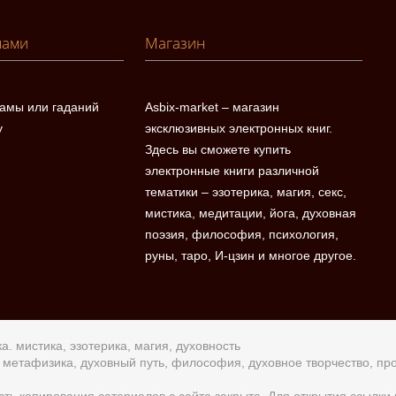
нами
Магазин
ламы или гаданий
Asbix-market – магазин
у
эксклюзивных электронных книг.
Здесь вы сможете купить
электронные книги различной
тематики – эзотерика, магия, секс,
мистика, медитации, йога, духовная
поэзия, философия, психология,
руны, таро, И-цзин и многое другое.
а. мистика, эзотерика, магия, духовность
а, метафизика, духовный путь, философия, духовное творчество, п