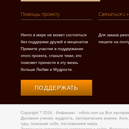
Помощь проекту
Связаться с 
Ничто в мире не может состояться
Для заказа рек
без поддержки друзей и меценатов.
пишите на почт
Примите участие в поддержании
этого проекта, станьте теми, кто
поможет принести в эту жизнь
больше Любви и Мудрости.
ПОДДЕРЖАТЬ
Copyright ? 2016 - Инфиникс -
infinix.com.ua
Вся эзотерик
Духовное учение, мудрость, эзотерическое знание, йог
гуру, познание себя, постижением мира.