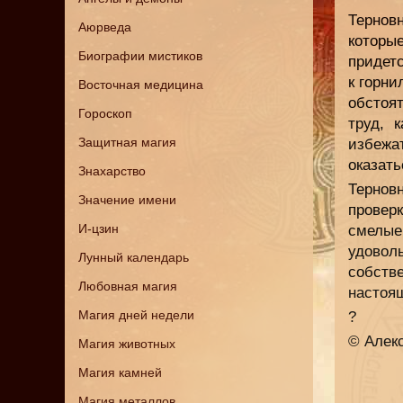
Тернов
Аюрведа
которы
Биографии мистиков
придетс
к горни
Восточная медицина
обстоя
Гороскоп
труд, 
Защитная магия
избежа
оказать
Знахарство
Тернов
Значение имени
провер
И-цзин
смелые
удоволь
Лунный календарь
собств
Любовная магия
настоя
Магия дней недели
?
© Алек
Магия животных
Магия камней
Магия металлов