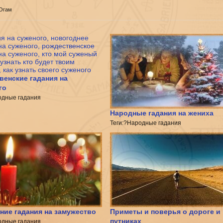
 Огам
венские гадания на
го
одные гадания
Народные гадания на жениха
Теги:?Народные гадания
ние гадания на замужество
Приметы и поверья о дороге и
путниках
одные гадания