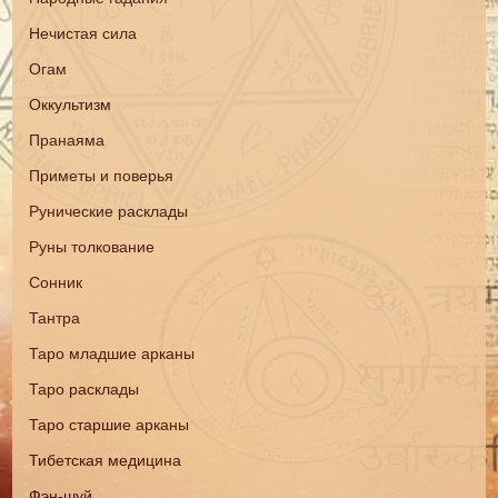
Нечистая сила
Огам
Оккультизм
Пранаяма
Приметы и поверья
Рунические расклады
Руны толкование
Сонник
Тантра
Таро младшие арканы
Таро расклады
Таро старшие арканы
Тибетская медицина
Фэн-шуй