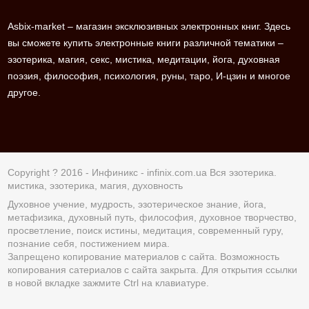
Asbix-market – магазин эксклюзивных электронных книг. Здесь
вы сможете купить электронные книги различной тематики –
эзотерика, магия, секс, мистика, медитации, йога, духовная
поэзия, философия, психология, руны, таро, И-цзин и многое
другое.
Copyright ? 2016 - Инфиникс -
infinix.com.ua
Вся эзотерика.
мистика, эзотерика, магия, духовность
Духовное учение, мудрость, эзотерическое знание, йога,
метафизика, духовный путь, философия, духовное творчество,
просветление, поиск истины, медитация, современный гуру,
познание себя, постижением мира.
Запрещено копирование материалов с сайта. Возможность
копирования сатериалов с сайта закрыта. Для открытия ссылки
в новой вкладке зажмите Ctrl на клавиатуре.