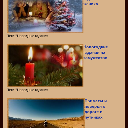
жениха
Теги:?Народные гадания
Новогодние
гадания на
замужество
Теги:?Народные гадания
Приметы и
поверья о
дороге и
путниках