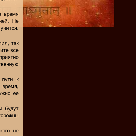
е время
ней. Не
учится,
ил, так
ите все
риятно
твенную
 пути к
е время,
ужно ее
и будут
торожны
кого не