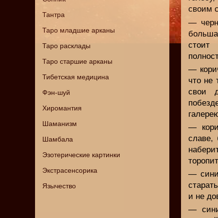
своим 
Тантра
— черн
Таро младшие арканы
больша
стоит 
Таро расклады
полнос
Таро старшие арканы
— кори
Тибетская медицина
что не
свои 
Фэн-шуй
побезд
Хиромантия
галерею
Шаманизм
— кори
славе, 
Шамбала
набери
Эзотерические картинки
торопит
Экстрасенсорика
— сини
старат
Язычество
и не д
— сини