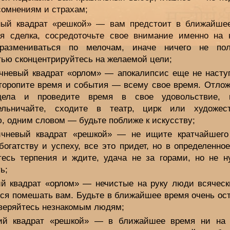
сомнениям и страхам;
ый квадрат «решкой» — вам предстоит в ближайше
я сделка, сосредоточьте свое внимание именно на 
размениваться по мелочам, иначе ничего не пол
тью сконцентрируйтесь на желаемой цели;
чневый квадрат «орлом» — апокалипсис еще не наступ
 торопите время и события — всему свое время. Отлож
дела и проведите время в свое удовольствие, п
ельничайте, сходите в театр, цирк или художес
, одним словом — будьте поближе к искусству;
чневый квадрат «решкой» — не ищите кратчайшего
богатству и успеху, все это придет, но в определенно
тесь терпения и ждите, удача не за горами, но не н
ь;
й квадрат «орлом» — нечистые на руку люди всяческ
ься помешать вам. Будьте в ближайшее время очень ос
оверяйтесь незнакомым людям;
й квадрат «решкой» — в ближайшее время ни на 