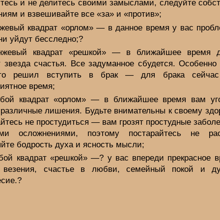
йтесь и не делитесь своими замыслами, следуйте собс
иям и взвешивайте все «за» и «против»;
жевый квадрат «орлом» — в данное время у вас пробл
ни уйдут бесследно;?
нжевый квадрат «решкой» — в ближайшее время д
т звезда счастья. Все задуманное сбудется. Особенно 
кто решил вступить в брак — для брака сейчас
иятное время;
бой квадрат «орлом» — в ближайшее время вам уг
 различные лишения. Будьте внимательны к своему здо
йтесь не простудиться — вам грозят простудные забол
ми осложнениями, поэтому постарайтесь не рас
йте бодрость духа и ясность мысли;
бой квадрат «решкой» —? у вас впереди прекрасное 
 везения, счастье в любви, семейный покой и д
есие.?