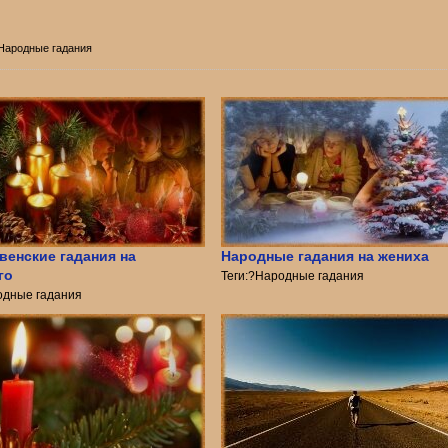
 Народные гадания
венские гадания на
Народные гадания на жениха
го
Теги:?Народные гадания
одные гадания