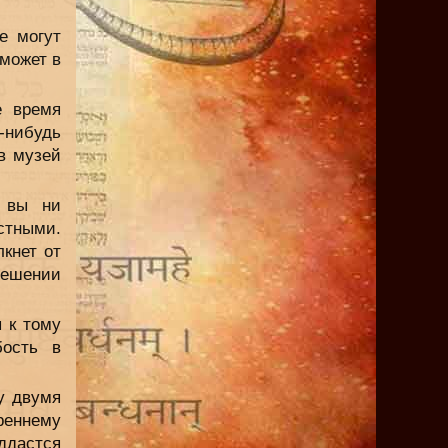
е могут
сможет в
е время
-нибудь
в музей
 вы ни
стными.
кнет от
решении
 к тому
бость в
у двумя
реннему
ддастся