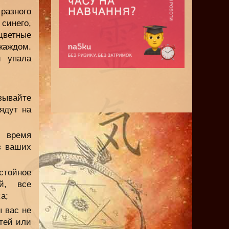
разного
синего,
цветные
 каждом.
й упала
зывайте
ядут на
 время
з ваших
тойное
й, все
а;
 вас не
тей или