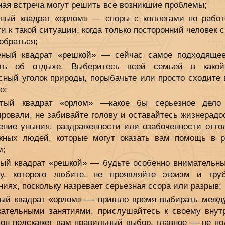
ная встреча могут решить все возникшие проблемы;
ный квадрат «орлом» — споры с коллегами по работ
и к такой ситуации, когда только посторонний человек 
обраться;
ный квадрат «решкой» — сейчас самое подходяще
ть об отдыхе. Выберитесь всей семьей в какой
сный уголок природы, порыбачьте или просто сходите 
о;
тый квадрат «орлом» —какое бы серьезное дело
ировали, не забивайте голову и оставайтесь жизнерадо
ение уныния, раздраженности или озабоченности оттол
жных людей, которые могут оказать вам помощь в 
м;
ый квадрат «решкой» — будьте особенно внимательны
ку, которого любите, не проявляйте эгоизм и гру
иях, поскольку назревает серьезная ссора или разрыв;
ый квадрат «орлом» — пришло время выбирать межд
кательными занятиями, прислушайтесь к своему внут
, он подскажет вам правильный выбор, главное — не по