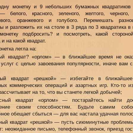
одну монетку и 9 небольших бумажных квадратиков 
— белого, красного, зеленого, желтого, черного, 
евого, оранжевого и голубого. Перемешать разно
ы и разложить их на столе в 3 ряда по 3 квадратика в
монетку подбросить? и посмотреть, какой стороно
 и на какой квадрат.
нетка легла на:
й квадрат? «орлом» — в ближайшее время не ока
 услуг с целью завоевания популярности, иначе вам с
ый квадрат «решкой» — избегайте в ближайшее
ных коммерческих операций и азартных игр. Кто-то и
рассчитывает на то, что вы станете легкой добычей;
сный квадрат «орлом» — постарайтесь найти дос
нение своим способностям. Будьте самим собо
нное обещает сбыться — для вас настала удачная полос
ный квадрат «решкой» — пусть сиюминутные проблемы
т: неожиданное письмо, телефонный звонок, приезд гос