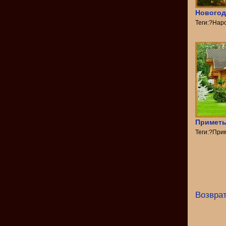
Новогод
Теги:?Нар
Приметы
Теги:?При
Возврат