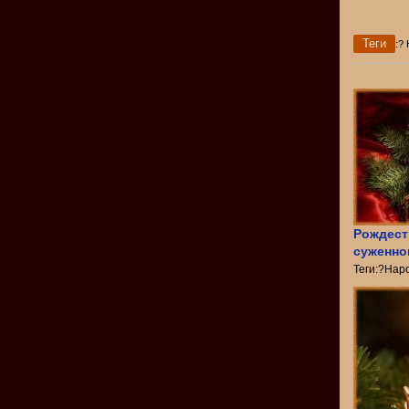
Теги
:?
Рождест
суженно
Теги:?Нар