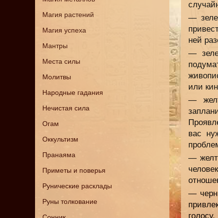
случай
Магия растений
— зеле
привест
Магия успеха
ней раз
Мантры
— зеле
Места силы
подума
живопи
Молитвы
или кин
Народные гадания
— жел
Нечистая сила
заплан
Проявл
Огам
вас ну
Оккультизм
пробле
Пранаяма
— желт
челове
Приметы и поверья
отношен
Рунические расклады
— черн
Руны толкование
привле
голосу
Сонник