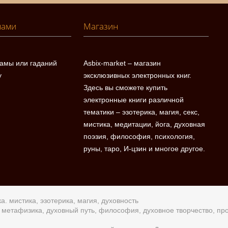
нами
Магазин
ламы или гаданий
Asbix-market – магазин
у
эксклюзивных электронных книг.
Здесь вы сможете купить
электронные книги различной
тематики – эзотерика, магия, секс,
мистика, медитации, йога, духовная
поэзия, философия, психология,
руны, таро, И-цзин и многое другое.
а. мистика, эзотерика, магия, духовность
а, метафизика, духовный путь, философия, духовное творчество, п