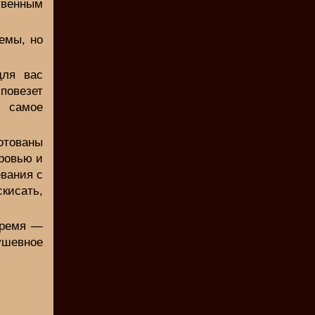
твенным
емы, но
ля вас
повезет
 самое
отованы
ровью и
евания с
кисать,
время —
ушевное