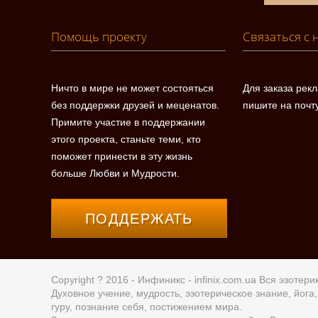
Помощь проекту
Связаться с 
Ничто в мире не может состояться
Для заказа рек
без поддержки друзей и меценатов.
пишите на почт
Примите участие в поддержании
этого проекта, станьте теми, кто
поможет принести в эту жизнь
больше Любви и Мудрости.
ПОДДЕРЖАТЬ
Copyright ? 2016 - Инфиникс -
infinix.com.ua
Вся эзотерик
Духовное учение, мудрость, эзотерическое знание, йог
гуру, познание себя, постижением мира.