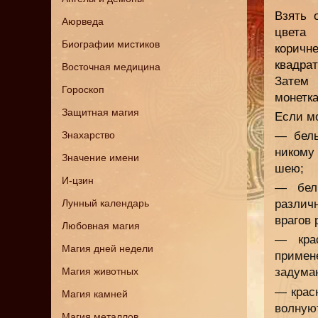
Взять 
Аюрведа
цвета 
Биографии мистиков
коричн
квадрат
Восточная медицина
Затем 
Гороскоп
монетка
Защитная магия
Если мо
Знахарство
— белы
никому
Значение имени
шею;
И-цзин
— бел
Лунный календарь
различ
врагов 
Любовная магия
— кра
Магия дней недели
приме
Магия животных
задума
— крас
Магия камней
волную
Магия металлов