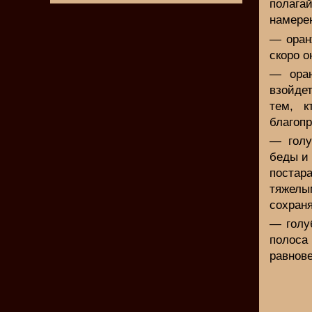
полага
намерен
— оран
скоро о
— ора
взойде
тем, 
благопр
— голу
беды и
постара
тяжелы
сохраня
— голу
полоса
равнов