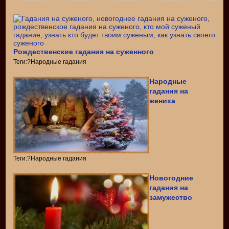
Рождественские гадания на суженного
Теги:?Народные гадания
Народные
гадания на
жениха
Теги:?Народные гадания
Новогодние
гадания на
замужество