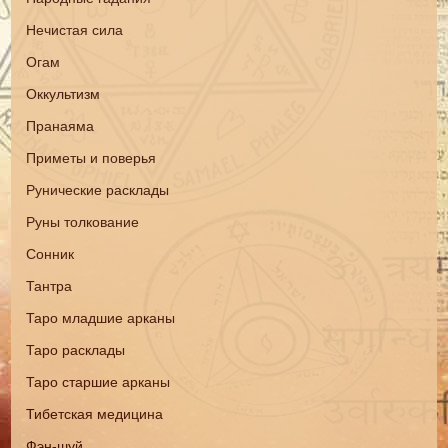
Нечистая сила
Огам
Оккультизм
Пранаяма
Приметы и поверья
Рунические расклады
Руны толкование
Сонник
Тантра
Таро младшие арканы
Таро расклады
Таро старшие арканы
Тибетская медицина
Фэн-шуй