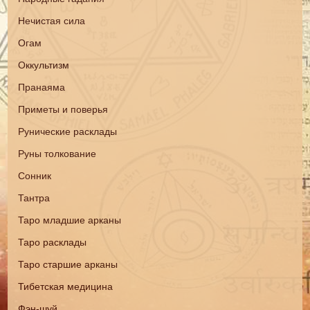
Нечистая сила
Огам
Оккультизм
Пранаяма
Приметы и поверья
Рунические расклады
Руны толкование
Сонник
Тантра
Таро младшие арканы
Таро расклады
Таро старшие арканы
Тибетская медицина
Фэн-шуй