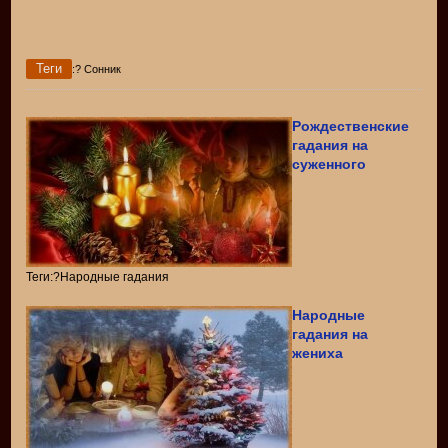
Теги
:? Сонник
Рождественские
гадания на
суженного
Теги:?Народные гадания
Народные
гадания на
жениха