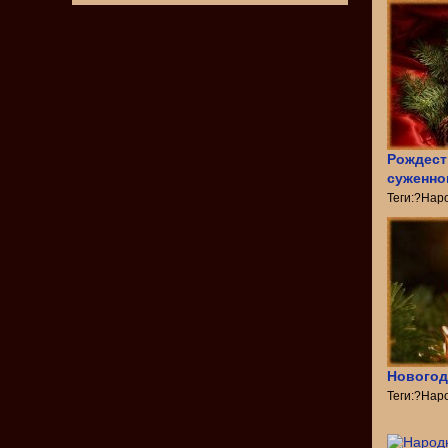
Рождест
суженно
Теги:?Нар
Новогод
Теги:?Нар