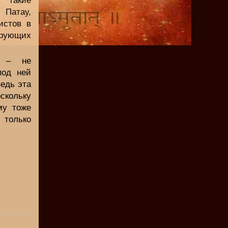
 такие
 Патау,
истов в
рующих
я – не
под ней
Ведь эта
скольку
му тоже
 только