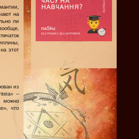
мантии,
чают на
льно ли
вообще,
ечаток
плины,
на этот
ован из
teia» –
 можно
е», что