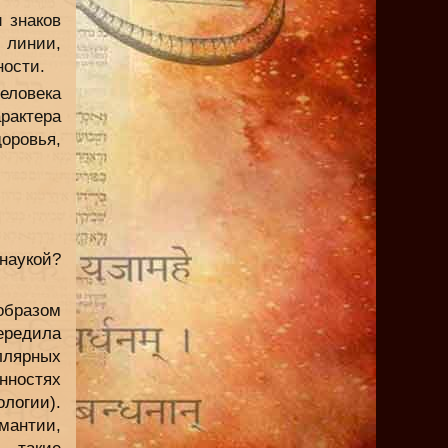
 знаков
 линии,
ности.
еловека
арактера
оровья,
 наукой?
образом
ередила
ллярных
ностях
логии).
антии,