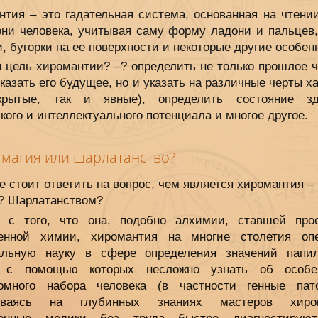
нтия – это гадательная система, основанная на чтении
они человека, учитывая саму форму ладони и пальцев,
, бугорки на ее поверхности и некоторые другие особен
я цель хиромантии? –? определить не только прошлое ч
казать его будущее, но и указать на различные черты х
крытые, так и явные), определить состояние зд
кого и интеллектуального потенциала и многое другое.
, магия или шарлатанство?
е стоит ответить на вопрос, чем является хиромантия –
? Шарлатанством?
 с того, что она, подобно алхимии, ставшей про
енной химии, хиромантия на многие столетия оп
льную науку в сфере определения значений папи
, с помощью которых несложно узнать об особен
омного набора человека (в частности генные пато
ываясь на глубинных знаниях мастеров хиром