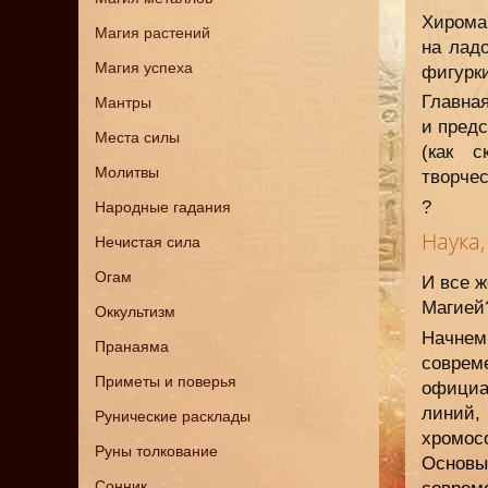
Хирома
Магия растений
на лад
Магия успеха
фигурки
Главна
Мантры
и предс
Места силы
(как с
Молитвы
творчес
?
Народные гадания
Наука
Нечистая сила
Огам
И все ж
Магией
Оккультизм
Начнем
Пранаяма
соврем
Приметы и поверья
официа
линий
Рунические расклады
хромос
Руны толкование
Основ
Сонник