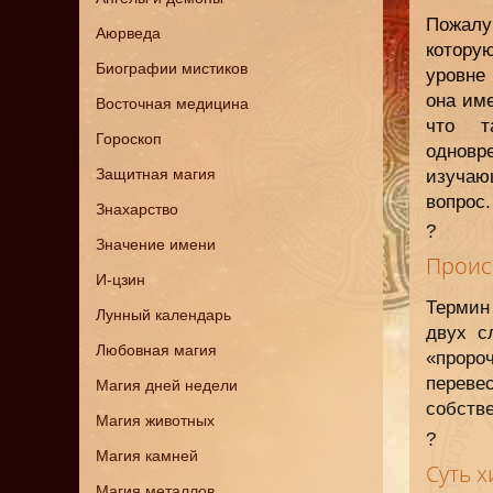
Пожалу
Аюрведа
котору
Биографии мистиков
уровне
она им
Восточная медицина
что т
Гороскоп
однов
Защитная магия
изучаю
вопрос.
Знахарство
?
Значение имени
Проис
И-цзин
Термин
Лунный календарь
двух с
Любовная магия
«прор
переве
Магия дней недели
собстве
Магия животных
?
Магия камней
Суть 
Магия металлов