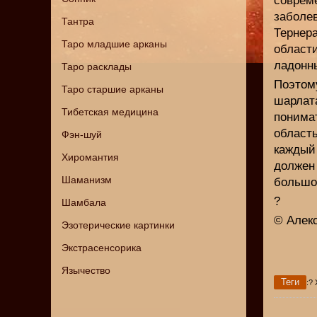
совре
заболе
Тантра
Тернер
Таро младшие арканы
облас
ладонны
Таро расклады
Поэто
Таро старшие арканы
шарлат
Тибетская медицина
понимат
област
Фэн-шуй
каждый
Хиромантия
должен
Шаманизм
большог
?
Шамбала
© Алек
Эзотерические картинки
Экстрасенсорика
Язычество
Теги
:?