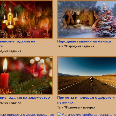
венские гадания на
Народные гадания на жениха
го
Теги:?Народные гадания
одные гадания
ние гадания на замужество
Приметы и поверья о дороге и
путниках
одные гадания
Теги:?Приметы и поверья