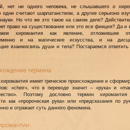
й, нет ни одного человека, не слышавшего о хиро
ю одни считают шарлатанством, а другие серьезно изу
 науки. Но что же это такое на самом деле? Действите
еет право на существование или это все фикция? Да и 
акое хиромантия как явление, отложившее отп
ременно и на магические искусства, и на дисци
щие взаимосвязь души и тела? Постараемся ответить 
хождение термина
 хиромантия имеет греческое происхождение и сформир
лов: «cheir», что в переводе значит – «рука» и «man
очество». Поэтому дословно термин хиромантия
сти как «пророческая рука» или «предсказания по рук
нно и отражает суть данного феномена.
хиромантии