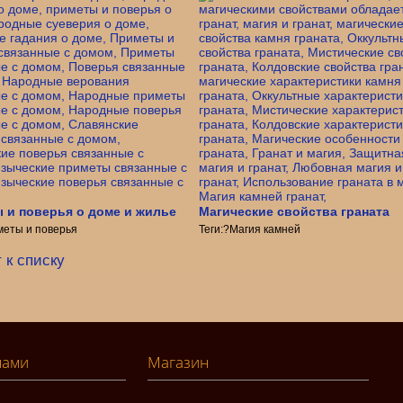
 и поверья о доме и жилье
Магические свойства граната
меты и поверья
Теги:?Магия камней
 к списку
нами
Магазин