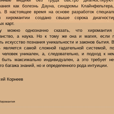
менные медики без труда быстро диагностируют
вания как болезнь Дауна, синдромы Клайнфельтера,
а. В настоящее время на основе разработок специал
ти хиромантии создано свыше сорока диагности
х карт.
му можно однозначно сказать, что хироманти
анство, а наука. Но к тому же она и магия, если 
ь искусство познания уникальности и законов бытия. 
ь является самой сложной гадательной системой, по
 человек уникален, а, следовательно, и подход к не
 быть максимально индивидуален, а это требует не
о багажа знаний, но и определенного рода интуиции.
сей Корнеев
 Хиромантия