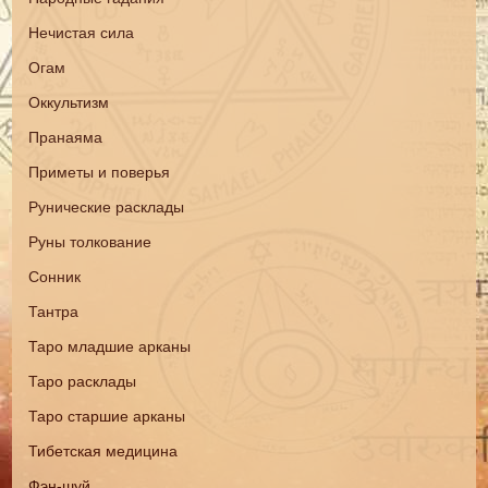
Нечистая сила
Огам
Оккультизм
Пранаяма
Приметы и поверья
Рунические расклады
Руны толкование
Сонник
Тантра
Таро младшие арканы
Таро расклады
Таро старшие арканы
Тибетская медицина
Фэн-шуй