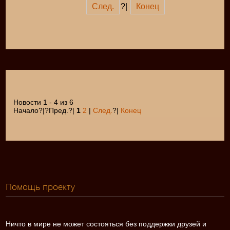
След.
?|
Конец
Новости 1 - 4 из 6
Начало?|?Пред.?|
1
2
|
След.
?|
Конец
Помощь проекту
Ничто в мире не может состояться без поддержки друзей и