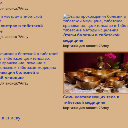
не
для анонса:?Array
 «ветра» в тибетской
не
Этапы болезни в тибетской
для анонса:?Array
медицине
Картинка для анонса:?Array
икация болезней в
ой медицине
для анонса:?Array
Семь составляющих тела в
тибетской медицине
Картинка для анонса:?Array
 к списку