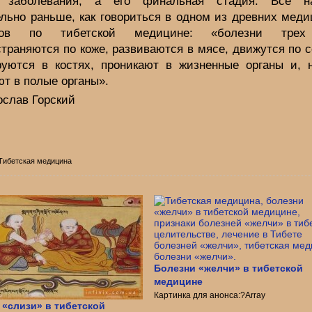
о заболевания, а его финальная стадия. Все на
ельно раньше, как говориться в одном из древних меди
атов по тибетской медицине: «болезни трех
траняются по коже, развиваются в мясе, движутся по 
уются в костях, проникают в жизненные органы и, н
т в полые органы».
ослав Горский
 Тибетская медицина
Болезни «желчи» в тибетской
медицине
Картинка для анонса:?Array
 «слизи» в тибетской