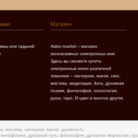
нами
Магазин
ламы или гаданий
Asbix-market – магазин
у
эксклюзивных электронных книг.
Здесь вы сможете купить
электронные книги различной
тематики – эзотерика, магия, секс,
мистика, медитации, йога, духовная
поэзия, философия, психология,
руны, таро, И-цзин и многое другое.
а. мистика, эзотерика, магия, духовность
а, метафизика, духовный путь, философия, духовное творчество, п