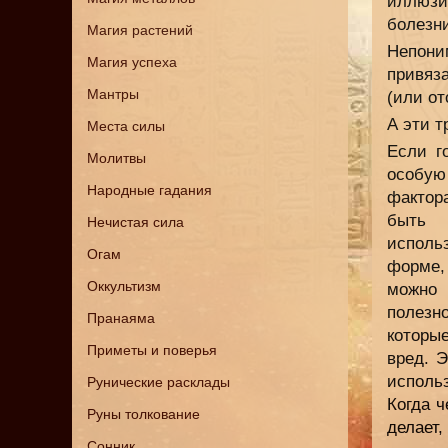
иллюзи
болезн
Магия растений
Непон
Магия успеха
привяз
Мантры
(или от
А эти т
Места силы
Если г
Молитвы
особую
Народные гадания
фактор
быть 
Нечистая сила
исполь
Огам
форме,
Оккультизм
можно 
полезн
Пранаяма
которы
Приметы и поверья
вред. 
исполь
Рунические расклады
Когда ч
Руны толкование
делает,
Сонник