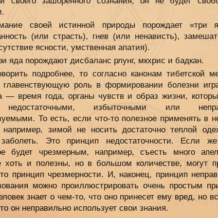
й своего зашоренного сознания, он не будет своб
и.
имание своей истинной природы порождает «три 
анность (или страсть), гнев (или ненависть), замешат
сутствие ясности, умственная апатия).
ри яда порождают дисбаланс рлунг, мкхрис и бадкан.
оворить подробнее, то согласно канонам тибетской м
 главенствующую роль в формировании болезни игр
а — время года, органы чувств и образ жизни, которы
недостаточными, избыточными или непра
зуемыми. То есть, если что-то полезное применять в н
 например, зимой не носить достаточно теплой оде
заболеть. Это принцип недостаточности. Если же
ое будет чрезмерным, например, съесть много апел
е хоть и полезны, но в большом количестве, могут п
Это принцип чрезмерности. И, наконец, принцип неправ
зования можно проиллюстрировать очень простым пр
еловек знает о чем-то, что оно принесет ему вред, но в
 то он неправильно использует свои знания.