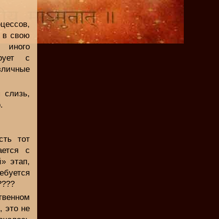
цессов,
 в свою
 иного
рует с
зличные
 слизь,
.
сть тот
ается с
» этап,
ребуется
????
ственном
, это не