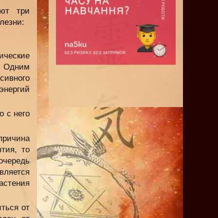
ают три
лезни:
ические
. Одним
сивного
 энергий
о с него
причина
тия, то
очередь
вляется
астения
ться от