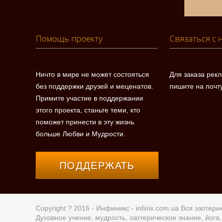
Помощь проекту
Связаться с 
Ничто в мире не может состояться
Для заказа рек
без поддержки друзей и меценатов.
пишите на почт
Примите участие в поддержании
этого проекта, станьте теми, кто
поможет принести в эту жизнь
больше Любви и Мудрости.
ПОДДЕРЖАТЬ
Copyright ? 2016 - Инфиникс -
infinix.com.ua
Вся эзотерик
Духовное учение, мудрость, эзотерическое знание, йог