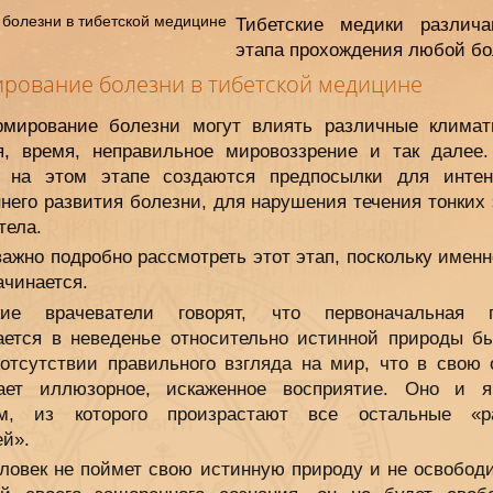
Тибетские медики различ
этапа прохождения любой бо
рование болезни в тибетской медицине
мирование болезни могут влиять различные климат
я, время, неправильное мировоззрение и так далее
 на этом этапе создаются предпосылки для интен
него развития болезни, для нарушения течения тонких
тела.
ажно подробно рассмотреть этот этап, поскольку именн
ачинается.
кие врачеватели говорят, что первоначальная 
ается в неведенье относительно истинной природы бы
 отсутствии правильного взгляда на мир, что в свою 
ает иллюзорное, искаженное восприятие. Оно и я
м, из которого произрастают все остальные «р
ей».
еловек не поймет свою истинную природу и не освободи