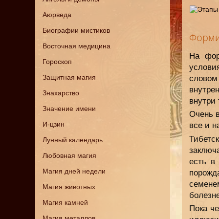
Аюрведа
Биографии мистиков
Форми
Восточная медицина
На фор
Гороскоп
услови
Защитная магия
словом
внутрен
Знахарство
внутри 
Значение имени
Очень в
И-цзин
все и н
Тибетс
Лунный календарь
заключ
Любовная магия
есть в
Магия дней недели
порожд
семене
Магия животных
болезн
Магия камней
Пока ч
Магия металлов