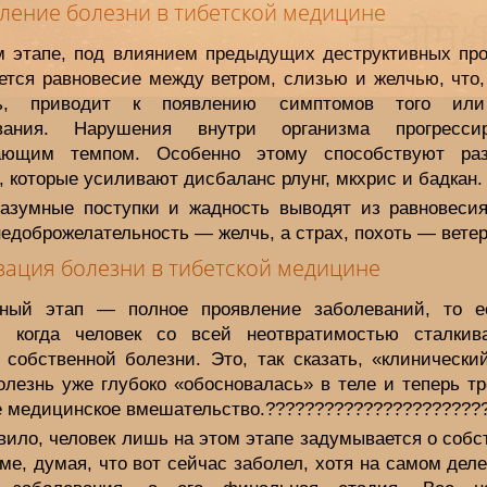
ление болезни в тибетской медицине
м этапе, под влиянием предыдущих деструктивных про
ется равновесие между ветром, слизью и желчью, что,
дь, приводит к появлению симптомов того или
евания. Нарушения внутри организма прогресси
ающим темпом. Особенно этому способствуют ра
 которые усиливают дисбаланс рлунг, мкхрис и бадкан.
разумные поступки и жадность выводят из равновесия
недоброжелательность — желчь, а страх, похоть — ветер
зация болезни в тибетской медицине
ный этап — полное проявление заболеваний, то е
, когда человек со всей неотвратимостью сталкив
 собственной болезни. Это, так сказать, «клинический
олезнь уже глубоко «обосновалась» в теле и теперь т
е медицинское вмешательство.??????????????????????
вило, человек лишь на этом этапе задумывается о соб
ме, думая, что вот сейчас заболел, хотя на самом деле