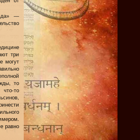
оден от
яда» —
ельство
едицине
ают три
е могут
вильно
еполной
жды, то
 что-то
ьсинов,
ринести
ильного
имером.
се равно