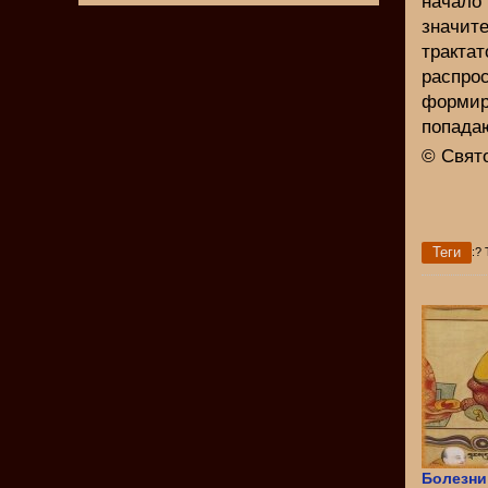
начал
значит
тракт
распрос
формир
попадаю
© Свят
Теги
:?
Болезни