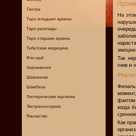
Прояв
Тантра
На это
Таро младшие арканы
наруша
Таро расклады
очере
забол
Таро старшие арканы
нараст
Тибетская медицина
эмоции,
Фэн-шуй
Так не
гнев и 
Хиромантия
Реали
Шаманизм
Финаль
Шамбала
момент
Эзотерические картинки
фактом
Экстрасенсорика
когда б
срочно
Язычество
Как пра
организ