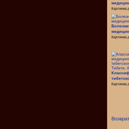
медици
Картинка 
Болезни
медици
Картинка 
Классиф
тибетск
Картинка 
Возврат