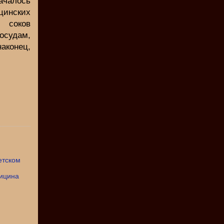
чалось
цинских
 соков
сосудам,
аконец,